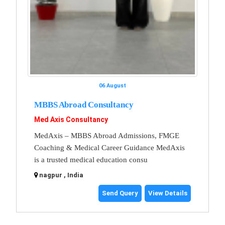
06 August
MBBS Abroad Consultancy
Med Axis Consultancy
MedAxis – MBBS Abroad Admissions, FMGE
Coaching & Medical Career Guidance MedAxis
is a trusted medical education consu
nagpur , India
Send Query
View Details