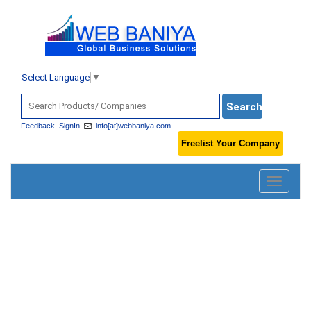
Select Language
▼
Feedback
SignIn
info[at]webbaniya.com
Freelist Your Company
Toggle
navigatio